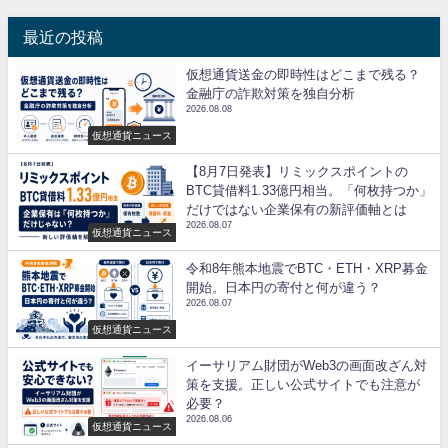
最近の投稿
仮想通貨送金の即時性はどこまで残る？
金融庁の詐欺対策を独自分析
2026.08.08
仮想通貨ニュース
【8月7日発表】リミックスポイントの
BTC貸借料1.33億円相当。「何枚持つか」
だけではない企業保有の新評価軸とは
2026.08.07
仮想通貨ニュース
令和8年熊本地震でBTC・ETH・XRP募金
開始。日本円の寄付と何が違う？
2026.08.07
仮想通貨ニュース
イーサリアム財団がWeb3の画面改ざん対
策を支援。正しい公式サイトでも注意が
必要？
2026.08.06
仮想通貨ニュース