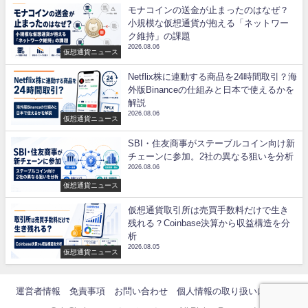
モナコインの送金が止まったのはなぜ？
小規模な仮想通貨が抱える「ネットワー
ク維持」の課題
2026.08.06
仮想通貨ニュース
Netflix株に連動する商品を24時間取引？海
外版Binanceの仕組みと日本で使えるかを
解説
2026.08.06
仮想通貨ニュース
SBI・住友商事がステーブルコイン向け新
チェーンに参加。2社の異なる狙いを分析
2026.08.06
仮想通貨ニュース
仮想通貨取引所は売買手数料だけで生き
残れる？Coinbase決算から収益構造を分
析
2026.08.05
仮想通貨ニュース
運営者情報
免責事項
お問い合わせ
個人情報の取り扱いについて