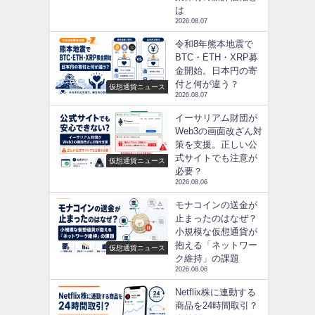
は
2026.08.07
令和8年熊本地震で
BTC・ETH・XRP募
金開始。日本円の寄
付と何が違う？
仮想通貨ニュース
2026.08.07
イーサリアム財団が
Web3の画面改ざん対
策を支援。正しい公
式サイトでも注意が
仮想通貨ニュース
必要？
2026.08.06
モナコインの送金が
止まったのはなぜ？
小規模な仮想通貨が
抱える「ネットワー
仮想通貨ニュース
ク維持」の課題
2026.08.06
Netflix株に連動する
商品を24時間取引？