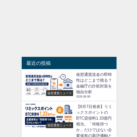
最近の投稿
仮想通貨送金の即時
性はどこまで残る？
金融庁の詐欺対策を
独自分析
仮想通貨ニュース
2026.08.08
【8月7日発表】リミ
ックスポイントの
BTC貸借料1.33億円
相当。「何枚持つ
仮想通貨ニュース
か」だけではない企
業保有の新評価軸と