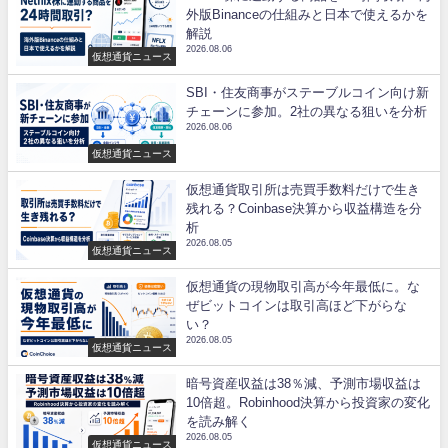
外版Binanceの仕組みと日本で使えるかを
解説
2026.08.06
仮想通貨ニュース
SBI・住友商事がステーブルコイン向け新
チェーンに参加。2社の異なる狙いを分析
2026.08.06
仮想通貨ニュース
仮想通貨取引所は売買手数料だけで生き
残れる？Coinbase決算から収益構造を分
析
2026.08.05
仮想通貨ニュース
仮想通貨の現物取引高が今年最低に。な
ぜビットコインは取引高ほど下がらな
い？
2026.08.05
仮想通貨ニュース
暗号資産収益は38％減、予測市場収益は
10倍超。Robinhood決算から投資家の変化
を読み解く
2026.08.05
仮想通貨ニュース