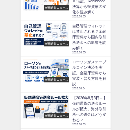
10倍超。Robinhood
決算から投資家の変
仮想通貨ニュース
化を読み解く
2026.08.05
自己管理ウォレット
は禁止される？金融
庁資料から国内取引
所送金への影響を読
仮想通貨ニュース
み解く
2026.08.05
ローソンがステーブ
ルコイン決済を実
証。金融庁資料から
実装・普及方針を解
仮想通貨ニュース
説
2026.08.04
【2026年8月3日～】
仮想通貨の送金ルー
ルが拡大。海外取引
所への送金はどう変
仮想通貨ニュース
わる？
2026.08.03