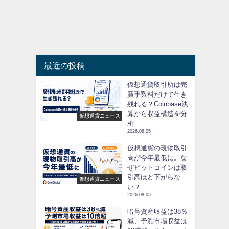
最近の投稿
仮想通貨取引所は売
買手数料だけで生き
残れる？Coinbase決
算から収益構造を分
仮想通貨ニュース
析
2026.08.05
仮想通貨の現物取引
高が今年最低に。な
ぜビットコインは取
引高ほど下がらな
仮想通貨ニュース
い？
2026.08.05
暗号資産収益は38％
減、予測市場収益は