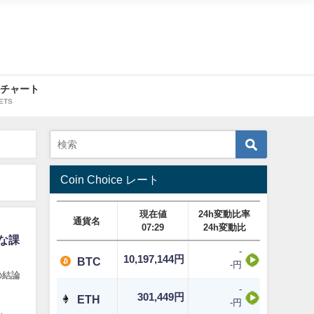
・チャート
ETS
Coin Choice レート
現在値
24h変動比率
通貨名
07:29
24h変動比
な課
-
10,197,144円
BTC
-円
の結論
-
301,449円
ETH
-円