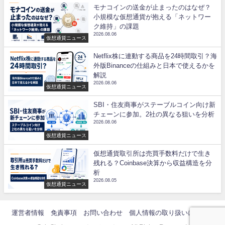
モナコインの送金が止まったのはなぜ？
小規模な仮想通貨が抱える「ネットワー
ク維持」の課題
2026.08.06
仮想通貨ニュース
Netflix株に連動する商品を24時間取引？海
外版Binanceの仕組みと日本で使えるかを
解説
2026.08.06
仮想通貨ニュース
SBI・住友商事がステーブルコイン向け新
チェーンに参加。2社の異なる狙いを分析
2026.08.06
仮想通貨ニュース
仮想通貨取引所は売買手数料だけで生き
残れる？Coinbase決算から収益構造を分
析
2026.08.05
仮想通貨ニュース
運営者情報
免責事項
お問い合わせ
個人情報の取り扱いについて