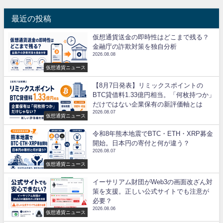
最近の投稿
仮想通貨送金の即時性はどこまで残る？
金融庁の詐欺対策を独自分析
2026.08.08
仮想通貨ニュース
【8月7日発表】リミックスポイントの
BTC貸借料1.33億円相当。「何枚持つか」
だけではない企業保有の新評価軸とは
2026.08.07
仮想通貨ニュース
令和8年熊本地震でBTC・ETH・XRP募金
開始。日本円の寄付と何が違う？
2026.08.07
仮想通貨ニュース
イーサリアム財団がWeb3の画面改ざん対
策を支援。正しい公式サイトでも注意が
必要？
2026.08.06
仮想通貨ニュース