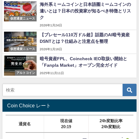
海外系ミームコインと日本語圏ミームコインの
違いとは？日本の投資家が知るべき特徴とリス
ク
仮想通貨ニュース
2026年1月24日
【プレセール110万ドル超】話題のAI暗号資産
DSNTとは？仕組みと注意点を整理
仮想通貨ニュース
2026年1月16日
暗号資産FPL、Coincheck IEO取扱い開始と
「Fanpla Market」オープン完全ガイド
アルトコイン
2025年11月11日
Coin Choice レート
現在値
24h変動比率
通貨名
20:19
24h変動比
-