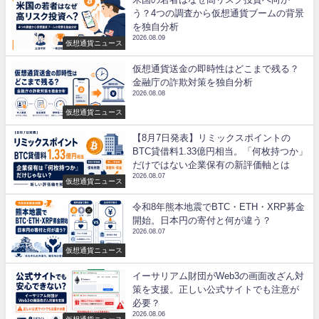
う？4つの調査から仮想通貨ブームの背景
を独自分析
2026.08.09
仮想通貨ニュース
仮想通貨送金の即時性はどこまで残る？
金融庁の詐欺対策を独自分析
2026.08.08
仮想通貨ニュース
【8月7日発表】リミックスポイントの
BTC貸借料1.33億円相当。「何枚持つか」
だけではない企業保有の新評価軸とは
2026.08.07
仮想通貨ニュース
令和8年熊本地震でBTC・ETH・XRP募金
開始。日本円の寄付と何が違う？
2026.08.07
仮想通貨ニュース
イーサリアム財団がWeb3の画面改ざん対
策を支援。正しい公式サイトでも注意が
必要？
2026.08.06