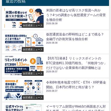
最近の投稿
米国の若者はなぜ高リスク投資へ向か
う？4つの調査から仮想通貨ブームの背景
を独自分析
2026.08.09
仮想通貨ニュース
仮想通貨送金の即時性はどこまで残る？
金融庁の詐欺対策を独自分析
2026.08.08
仮想通貨ニュース
【8月7日発表】リミックスポイントの
BTC貸借料1.33億円相当。「何枚持つか」
だけではない企業保有の新評価軸とは
2026.08.07
仮想通貨ニュース
令和8年熊本地震でBTC・ETH・XRP募金
開始。日本円の寄付と何が違う？
2026.08.07
仮想通貨ニュース
イーサリアム財団がWeb3の画面改ざん対