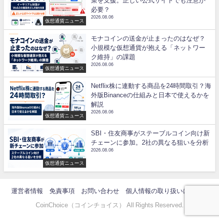
策を支援。正しい公式サイトでも注意が
必要？
2026.08.06
仮想通貨ニュース
モナコインの送金が止まったのはなぜ？
小規模な仮想通貨が抱える「ネットワー
ク維持」の課題
2026.08.06
仮想通貨ニュース
Netflix株に連動する商品を24時間取引？海
外版Binanceの仕組みと日本で使えるかを
解説
2026.08.06
仮想通貨ニュース
SBI・住友商事がステーブルコイン向け新
チェーンに参加。2社の異なる狙いを分析
2026.08.06
仮想通貨ニュース
運営者情報
免責事項
お問い合わせ
個人情報の取り扱いについて
CoinChoice（コインチョイス） All Rights Reserved.