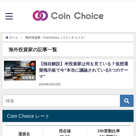
ホーム
海外投資家 - CoinChoice（コインチョイス）
海外投資家の記事一覧
【独自解説】米投資家は何を見ている？仮想通
貨掲示板で今“本当に議論されている5つのテー
マ”
仮想通貨
2026年4月19日
Coin Choice レート
現在値
24h変動比率
通貨名