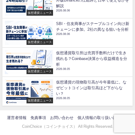
外版Binanceの仕組みと日本で使えるかを
解説
2026.08.06
仮想通貨ニュース
SBI・住友商事がステーブルコイン向け新
チェーンに参加。2社の異なる狙いを分析
2026.08.06
仮想通貨ニュース
仮想通貨取引所は売買手数料だけで生き
残れる？Coinbase決算から収益構造を分
析
2026.08.05
仮想通貨ニュース
仮想通貨の現物取引高が今年最低に。な
ぜビットコインは取引高ほど下がらな
い？
2026.08.05
仮想通貨ニュース
運営者情報
免責事項
お問い合わせ
個人情報の取り扱いについて
CoinChoice（コインチョイス） All Rights Reserved.