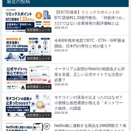
最近の投稿
【8月7日発表】リミックスポイントの
BTC貸借料1.33億円相当。「何枚持つか」
だけではない企業保有の新評価軸とは
2026.08.07
仮想通貨ニュース
令和8年熊本地震でBTC・ETH・XRP募金
開始。日本円の寄付と何が違う？
2026.08.07
仮想通貨ニュース
イーサリアム財団がWeb3の画面改ざん対
策を支援。正しい公式サイトでも注意が
必要？
2026.08.06
仮想通貨ニュース
モナコインの送金が止まったのはなぜ？
小規模な仮想通貨が抱える「ネットワー
ク維持」の課題
2026.08.06
仮想通貨ニュース
Netflix株に連動する商品を24時間取引？海