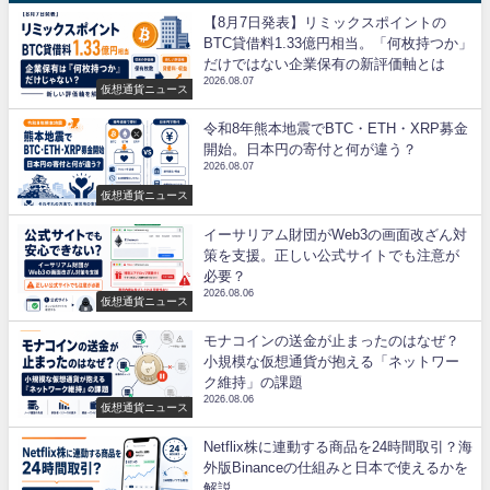
【8月7日発表】リミックスポイントの
BTC貸借料1.33億円相当。「何枚持つか」
だけではない企業保有の新評価軸とは
2026.08.07
仮想通貨ニュース
令和8年熊本地震でBTC・ETH・XRP募金
開始。日本円の寄付と何が違う？
2026.08.07
仮想通貨ニュース
イーサリアム財団がWeb3の画面改ざん対
策を支援。正しい公式サイトでも注意が
必要？
2026.08.06
仮想通貨ニュース
モナコインの送金が止まったのはなぜ？
小規模な仮想通貨が抱える「ネットワー
ク維持」の課題
2026.08.06
仮想通貨ニュース
Netflix株に連動する商品を24時間取引？海
外版Binanceの仕組みと日本で使えるかを
解説