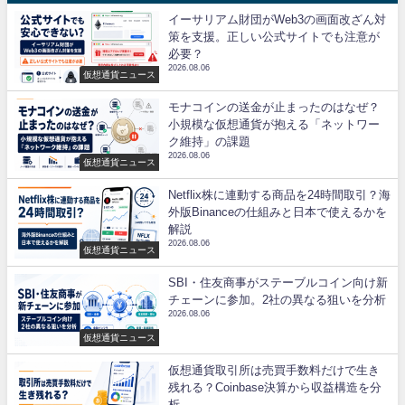
イーサリアム財団がWeb3の画面改ざん対
策を支援。正しい公式サイトでも注意が
必要？
2026.08.06
仮想通貨ニュース
モナコインの送金が止まったのはなぜ？
小規模な仮想通貨が抱える「ネットワー
ク維持」の課題
2026.08.06
仮想通貨ニュース
Netflix株に連動する商品を24時間取引？海
外版Binanceの仕組みと日本で使えるかを
解説
2026.08.06
仮想通貨ニュース
SBI・住友商事がステーブルコイン向け新
チェーンに参加。2社の異なる狙いを分析
2026.08.06
仮想通貨ニュース
仮想通貨取引所は売買手数料だけで生き
残れる？Coinbase決算から収益構造を分
析