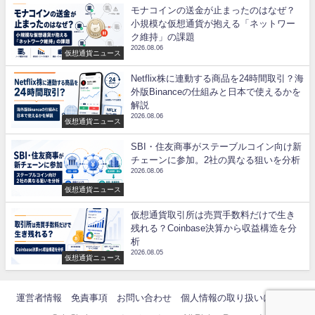
モナコインの送金が止まったのはなぜ？
小規模な仮想通貨が抱える「ネットワー
ク維持」の課題
2026.08.06
仮想通貨ニュース
Netflix株に連動する商品を24時間取引？海
外版Binanceの仕組みと日本で使えるかを
解説
2026.08.06
仮想通貨ニュース
SBI・住友商事がステーブルコイン向け新
チェーンに参加。2社の異なる狙いを分析
2026.08.06
仮想通貨ニュース
仮想通貨取引所は売買手数料だけで生き
残れる？Coinbase決算から収益構造を分
析
2026.08.05
仮想通貨ニュース
運営者情報
免責事項
お問い合わせ
個人情報の取り扱いについて