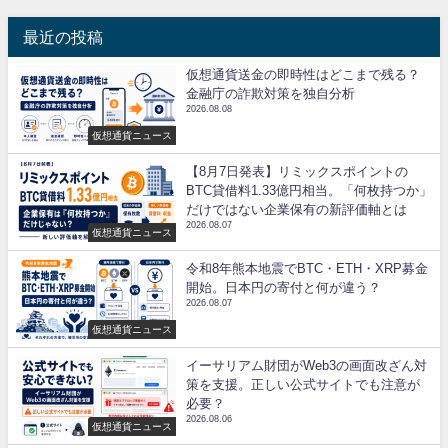
最近の投稿
仮想通貨送金の即時性はどこまで残る？
金融庁の詐欺対策を独自分析
2026.08.08
仮想通貨ニュース
【8月7日発表】リミックスポイントの
BTC貸借料1.33億円相当。「何枚持つか」
だけではない企業保有の新評価軸とは
2026.08.07
仮想通貨ニュース
令和8年熊本地震でBTC・ETH・XRP募金
開始。日本円の寄付と何が違う？
2026.08.07
仮想通貨ニュース
イーサリアム財団がWeb3の画面改ざん対
策を支援。正しい公式サイトでも注意が
必要？
2026.08.06
仮想通貨ニュース