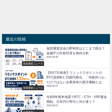
最近の投稿
仮想通貨送金の即時性はどこまで残る？
金融庁の詐欺対策を独自分析
2026.08.08
仮想通貨ニュース
【8月7日発表】リミックスポイントの
BTC貸借料1.33億円相当。「何枚持つか」
だけではない企業保有の新評価軸とは
2026.08.07
仮想通貨ニュース
令和8年熊本地震でBTC・ETH・XRP募金
開始。日本円の寄付と何が違う？
2026.08.07