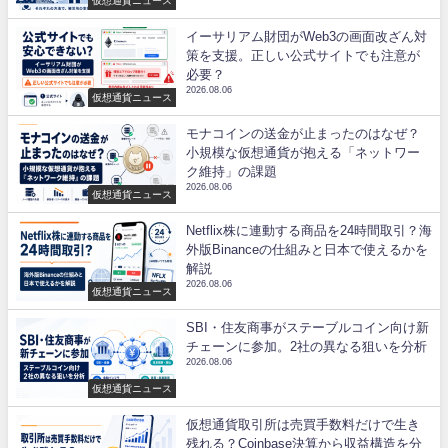
仮想通貨ニュース
イーサリアム財団がWeb3の画面改ざん対
策を支援。正しい公式サイトでも注意が
必要？
2026.08.06
仮想通貨ニュース
モナコインの送金が止まったのはなぜ？
小規模な仮想通貨が抱える「ネットワー
ク維持」の課題
2026.08.06
仮想通貨ニュース
Netflix株に連動する商品を24時間取引？海
外版Binanceの仕組みと日本で使えるかを
解説
2026.08.06
仮想通貨ニュース
SBI・住友商事がステーブルコイン向け新
チェーンに参加。2社の異なる狙いを分析
2026.08.06
仮想通貨ニュース
仮想通貨取引所は売買手数料だけで生き
残れる？Coinbase決算から収益構造を分