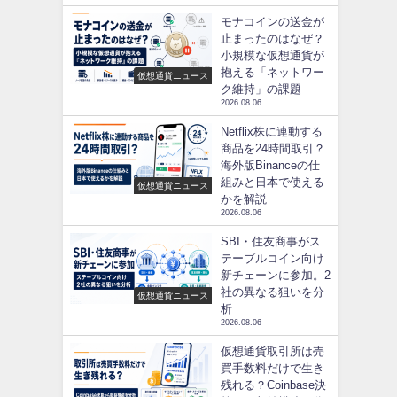
モナコインの送金が
止まったのはなぜ？
小規模な仮想通貨が
抱える「ネットワー
仮想通貨ニュース
ク維持」の課題
2026.08.06
Netflix株に連動する
商品を24時間取引？
海外版Binanceの仕
組みと日本で使える
仮想通貨ニュース
かを解説
2026.08.06
SBI・住友商事がス
テーブルコイン向け
新チェーンに参加。2
社の異なる狙いを分
仮想通貨ニュース
析
2026.08.06
仮想通貨取引所は売
買手数料だけで生き
残れる？Coinbase決