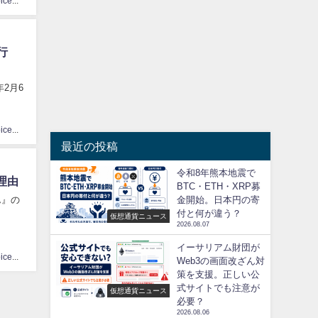
CoinChoice編集部
行
2月6
CoinChoice編集部
最近の投稿
令和8年熊本地震で
理由
BTC・ETH・XRP募
金開始。日本円の寄
ん』の
付と何が違う？
仮想通貨ニュース
2026.08.07
イーサリアム財団が
CoinChoice編集部
Web3の画面改ざん対
策を支援。正しい公
式サイトでも注意が
仮想通貨ニュース
必要？
2026.08.06