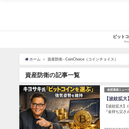
ビットコ
Fre
ホーム
資産防衛 - CoinChoice（コインチョイス）
資産防衛の記事一覧
仮想通貨ニュー
【波紋拡大
【波紋拡大】
『金持ち父さ