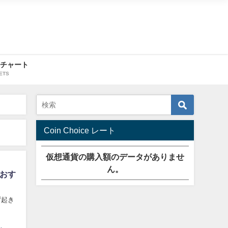
・チャート
ETS
Coin Choice レート
仮想通貨の購入額のデータがありませ
ん。
先おす
ず起き