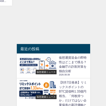
CoinChoice編集部
最近の投稿
仮想通貨送金の即時
性はどこまで残る？
金融庁の詐欺対策を
独自分析
仮想通貨ニュース
2026.08.08
【8月7日発表】リミ
ックスポイントの
BTC貸借料1.33億円
相当。「何枚持つ
仮想通貨ニュース
か」だけではない企
業保有の新評価軸と