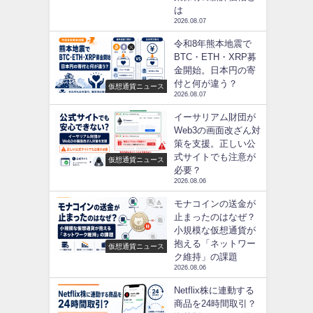
は
2026.08.07
令和8年熊本地震で
BTC・ETH・XRP募
金開始。日本円の寄
付と何が違う？
仮想通貨ニュース
2026.08.07
イーサリアム財団が
Web3の画面改ざん対
策を支援。正しい公
式サイトでも注意が
仮想通貨ニュース
必要？
2026.08.06
モナコインの送金が
止まったのはなぜ？
小規模な仮想通貨が
抱える「ネットワー
仮想通貨ニュース
ク維持」の課題
2026.08.06
Netflix株に連動する
商品を24時間取引？