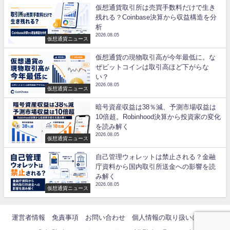
仮想通貨取引所は売買手数料だけで生き
残れる？Coinbase決算から収益構造を分
析
2026.08.05
仮想通貨ニュース
仮想通貨の現物取引高が今年最低に。な
ぜビットコインは取引高ほど下がらな
い？
2026.08.05
仮想通貨ニュース
暗号資産収益は38％減、予測市場収益は
10倍超。Robinhood決算から投資家の変化
を読み解く
2026.08.05
仮想通貨ニュース
自己管理ウォレットは禁止される？金融
庁資料から国内取引所送金への影響を読
み解く
2026.08.05
仮想通貨ニュース
運営者情報
免責事項
お問い合わせ
個人情報の取り扱いについて