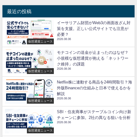
最近の投稿
イーサリアム財団がWeb3の画面改ざん対
策を支援。正しい公式サイトでも注意が
必要？
2026.08.06
仮想通貨ニュース
モナコインの送金が止まったのはなぜ？
小規模な仮想通貨が抱える「ネットワー
ク維持」の課題
2026.08.06
仮想通貨ニュース
Netflix株に連動する商品を24時間取引？海
外版Binanceの仕組みと日本で使えるかを
解説
2026.08.06
仮想通貨ニュース
SBI・住友商事がステーブルコイン向け新
チェーンに参加。2社の異なる狙いを分析
2026.08.06
仮想通貨ニュース