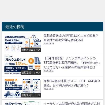
最近の投稿
仮想通貨送金の即時性はどこまで残る？
金融庁の詐欺対策を独自分析
2026.08.08
仮想通貨ニュース
【8月7日発表】リミックスポイントの
BTC貸借料1.33億円相当。「何枚持つか」
だけではない企業保有の新評価軸とは
2026.08.07
仮想通貨ニュース
令和8年熊本地震でBTC・ETH・XRP募金
開始。日本円の寄付と何が違う？
2026.08.07
仮想通貨ニュース
イーサリアム財団がWeb3の画面改ざん対