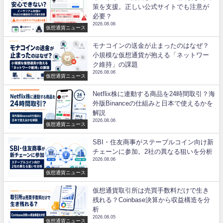
策を支援。正しい公式サイトでも注意が
必要？
2026.08.06
仮想通貨ニュース
モナコインの送金が止まったのはなぜ？
小規模な仮想通貨が抱える「ネットワー
ク維持」の課題
2026.08.06
仮想通貨ニュース
Netflix株に連動する商品を24時間取引？海
外版Binanceの仕組みと日本で使えるかを
解説
2026.08.06
仮想通貨ニュース
SBI・住友商事がステーブルコイン向け新
チェーンに参加。2社の異なる狙いを分析
2026.08.06
仮想通貨ニュース
仮想通貨取引所は売買手数料だけで生き
残れる？Coinbase決算から収益構造を分
析
2026.08.05
仮想通貨ニュース