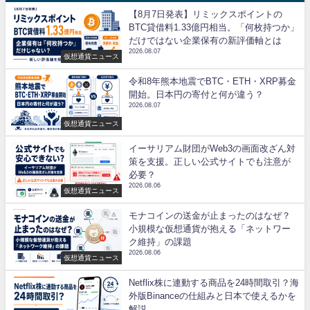
【8月7日発表】リミックスポイントの
BTC貸借料1.33億円相当。「何枚持つか」
だけではない企業保有の新評価軸とは
2026.08.07
仮想通貨ニュース
令和8年熊本地震でBTC・ETH・XRP募金
開始。日本円の寄付と何が違う？
2026.08.07
仮想通貨ニュース
イーサリアム財団がWeb3の画面改ざん対
策を支援。正しい公式サイトでも注意が
必要？
2026.08.06
仮想通貨ニュース
モナコインの送金が止まったのはなぜ？
小規模な仮想通貨が抱える「ネットワー
ク維持」の課題
2026.08.06
仮想通貨ニュース
Netflix株に連動する商品を24時間取引？海
外版Binanceの仕組みと日本で使えるかを
解説