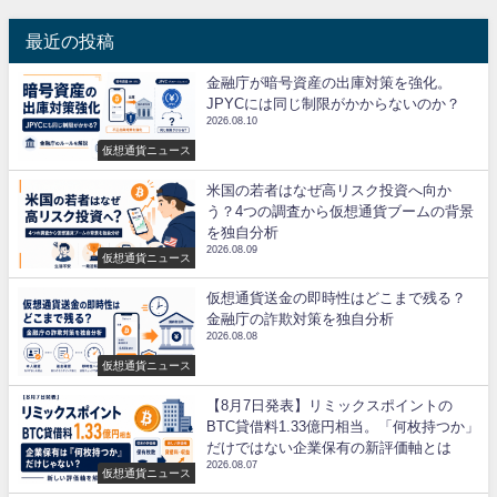
最近の投稿
金融庁が暗号資産の出庫対策を強化。
JPYCには同じ制限がかからないのか？
2026.08.10
仮想通貨ニュース
米国の若者はなぜ高リスク投資へ向か
う？4つの調査から仮想通貨ブームの背景
を独自分析
2026.08.09
仮想通貨ニュース
仮想通貨送金の即時性はどこまで残る？
金融庁の詐欺対策を独自分析
2026.08.08
仮想通貨ニュース
【8月7日発表】リミックスポイントの
BTC貸借料1.33億円相当。「何枚持つか」
だけではない企業保有の新評価軸とは
2026.08.07
仮想通貨ニュース