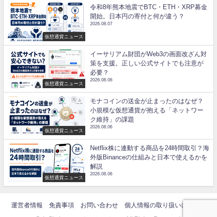
令和8年熊本地震でBTC・ETH・XRP募金
開始。日本円の寄付と何が違う？
2026.08.07
仮想通貨ニュース
イーサリアム財団がWeb3の画面改ざん対
策を支援。正しい公式サイトでも注意が
必要？
2026.08.06
仮想通貨ニュース
モナコインの送金が止まったのはなぜ？
小規模な仮想通貨が抱える「ネットワー
ク維持」の課題
2026.08.06
仮想通貨ニュース
Netflix株に連動する商品を24時間取引？海
外版Binanceの仕組みと日本で使えるかを
解説
2026.08.06
仮想通貨ニュース
運営者情報
免責事項
お問い合わせ
個人情報の取り扱いについて