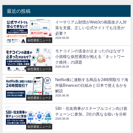
最近の投稿
イーサリアム財団がWeb3の画面改ざん対
策を支援。正しい公式サイトでも注意が
必要？
2026.08.06
仮想通貨ニュース
モナコインの送金が止まったのはなぜ？
小規模な仮想通貨が抱える「ネットワー
ク維持」の課題
2026.08.06
仮想通貨ニュース
Netflix株に連動する商品を24時間取引？海
外版Binanceの仕組みと日本で使えるかを
解説
2026.08.06
仮想通貨ニュース
SBI・住友商事がステーブルコイン向け新
チェーンに参加。2社の異なる狙いを分析
2026.08.06
仮想通貨ニュース