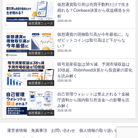
仮想通貨取引所は売買手数料だけで生き
残れる？Coinbase決算から収益構造を分
析
2026.08.05
仮想通貨ニュース
仮想通貨の現物取引高が今年最低に。な
ぜビットコインは取引高ほど下がらな
い？
2026.08.05
仮想通貨ニュース
暗号資産収益は38％減、予測市場収益は
10倍超。Robinhood決算から投資家の変化
を読み解く
2026.08.05
仮想通貨ニュース
自己管理ウォレットは禁止される？金融
庁資料から国内取引所送金への影響を読
み解く
2026.08.05
仮想通貨ニュース
運営者情報
免責事項
お問い合わせ
個人情報の取り扱いについて