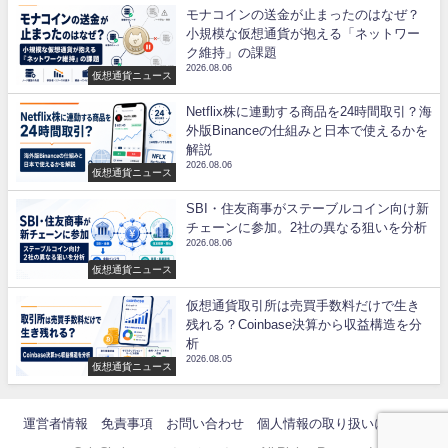
モナコインの送金が止まったのはなぜ？
小規模な仮想通貨が抱える「ネットワー
ク維持」の課題
2026.08.06
仮想通貨ニュース
Netflix株に連動する商品を24時間取引？海
外版Binanceの仕組みと日本で使えるかを
解説
2026.08.06
仮想通貨ニュース
SBI・住友商事がステーブルコイン向け新
チェーンに参加。2社の異なる狙いを分析
2026.08.06
仮想通貨ニュース
仮想通貨取引所は売買手数料だけで生き
残れる？Coinbase決算から収益構造を分
析
2026.08.05
仮想通貨ニュース
運営者情報
免責事項
お問い合わせ
個人情報の取り扱いについて