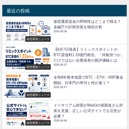
最近の投稿
仮想通貨送金の即時性はどこまで残る？
金融庁の詐欺対策を独自分析
2026.08.08
仮想通貨ニュース
【8月7日発表】リミックスポイントの
BTC貸借料1.33億円相当。「何枚持つか」
だけではない企業保有の新評価軸とは
2026.08.07
仮想通貨ニュース
令和8年熊本地震でBTC・ETH・XRP募金
開始。日本円の寄付と何が違う？
2026.08.07
仮想通貨ニュース
イーサリアム財団がWeb3の画面改ざん対
策を支援。正しい公式サイトでも注意が
必要？
2026.08.06
仮想通貨ニュース