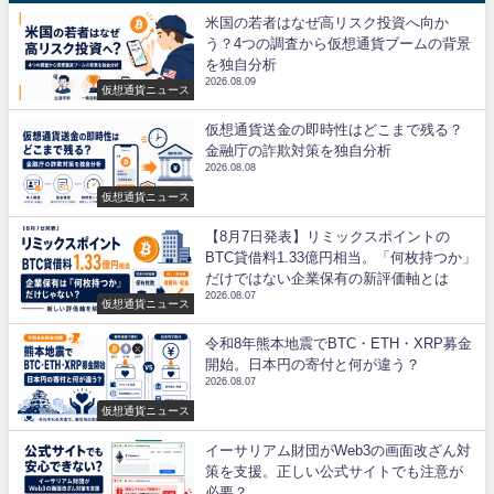
米国の若者はなぜ高リスク投資へ向か
う？4つの調査から仮想通貨ブームの背景
を独自分析
2026.08.09
仮想通貨ニュース
仮想通貨送金の即時性はどこまで残る？
金融庁の詐欺対策を独自分析
2026.08.08
仮想通貨ニュース
【8月7日発表】リミックスポイントの
BTC貸借料1.33億円相当。「何枚持つか」
だけではない企業保有の新評価軸とは
2026.08.07
仮想通貨ニュース
令和8年熊本地震でBTC・ETH・XRP募金
開始。日本円の寄付と何が違う？
2026.08.07
仮想通貨ニュース
イーサリアム財団がWeb3の画面改ざん対
策を支援。正しい公式サイトでも注意が
必要？