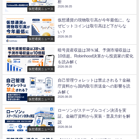
析
2026.08.05
仮想通貨ニュース
仮想通貨の現物取引高が今年最低に。な
ぜビットコインは取引高ほど下がらな
い？
2026.08.05
仮想通貨ニュース
暗号資産収益は38％減、予測市場収益は
10倍超。Robinhood決算から投資家の変化
を読み解く
2026.08.05
仮想通貨ニュース
自己管理ウォレットは禁止される？金融
庁資料から国内取引所送金への影響を読
み解く
2026.08.05
仮想通貨ニュース
ローソンがステーブルコイン決済を実
証。金融庁資料から実装・普及方針を解
説
2026.08.04
仮想通貨ニュース