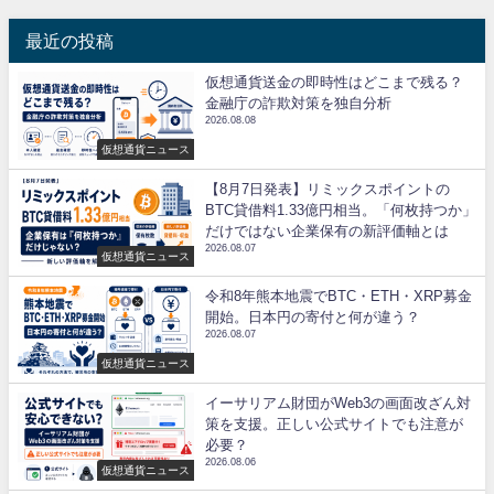
最近の投稿
仮想通貨送金の即時性はどこまで残る？
金融庁の詐欺対策を独自分析
2026.08.08
仮想通貨ニュース
【8月7日発表】リミックスポイントの
BTC貸借料1.33億円相当。「何枚持つか」
だけではない企業保有の新評価軸とは
2026.08.07
仮想通貨ニュース
令和8年熊本地震でBTC・ETH・XRP募金
開始。日本円の寄付と何が違う？
2026.08.07
仮想通貨ニュース
イーサリアム財団がWeb3の画面改ざん対
策を支援。正しい公式サイトでも注意が
必要？
2026.08.06
仮想通貨ニュース