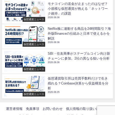
モナコインの送金が止まったのはなぜ？
小規模な仮想通貨が抱える「ネットワー
ク維持」の課題
2026.08.06
仮想通貨ニュース
Netflix株に連動する商品を24時間取引？海
外版Binanceの仕組みと日本で使えるかを
解説
2026.08.06
仮想通貨ニュース
SBI・住友商事がステーブルコイン向け新
チェーンに参加。2社の異なる狙いを分析
2026.08.06
仮想通貨ニュース
仮想通貨取引所は売買手数料だけで生き
残れる？Coinbase決算から収益構造を分
析
2026.08.05
仮想通貨ニュース
運営者情報
免責事項
お問い合わせ
個人情報の取り扱いについて