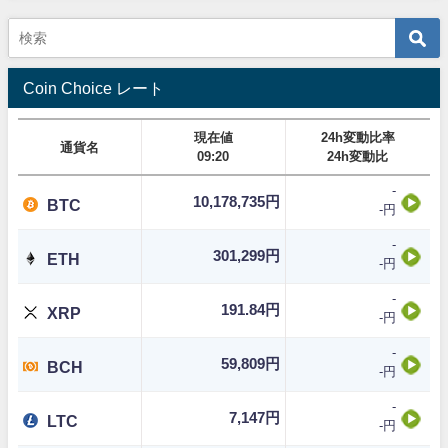
Coin Choice レート
現在値
24h変動比率
通貨名
09:20
24h変動比
-
10,178,735円
BTC
-円
-
301,299円
ETH
-円
-
191.84円
XRP
-円
-
59,809円
BCH
-円
-
7,147円
LTC
-円