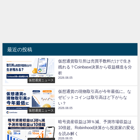
最近の投稿
仮想通貨取引所は売買手数料だけで生き
残れる？Coinbase決算から収益構造を分
析
2026.08.05
仮想通貨ニュース
仮想通貨の現物取引高が今年最低に。な
ぜビットコインは取引高ほど下がらな
い？
2026.08.05
仮想通貨ニュース
暗号資産収益は38％減、予測市場収益は
10倍超。Robinhood決算から投資家の変化
を読み解く
2026.08.05