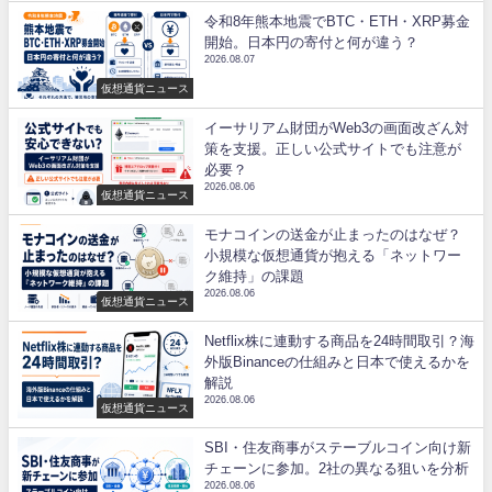
令和8年熊本地震でBTC・ETH・XRP募金
開始。日本円の寄付と何が違う？
2026.08.07
仮想通貨ニュース
イーサリアム財団がWeb3の画面改ざん対
策を支援。正しい公式サイトでも注意が
必要？
2026.08.06
仮想通貨ニュース
モナコインの送金が止まったのはなぜ？
小規模な仮想通貨が抱える「ネットワー
ク維持」の課題
2026.08.06
仮想通貨ニュース
Netflix株に連動する商品を24時間取引？海
外版Binanceの仕組みと日本で使えるかを
解説
2026.08.06
仮想通貨ニュース
SBI・住友商事がステーブルコイン向け新
チェーンに参加。2社の異なる狙いを分析
2026.08.06