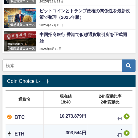
仮想通貨ニュース
2025年12月22日
ビットコインとトランプ政権の関係性を最新政
策で整理（2025年版）
仮想通貨ニュース
2025年12月15日
中国招商銀行 香港で仮想通貨取引所を正式開
始
仮想通貨ニュース
2025年8月19日
Coin Choice レート
現在値
24h変動比率
通貨名
18:40
24h変動比
-
10,273,879円
BTC
-円
-
303,544円
ETH
-円