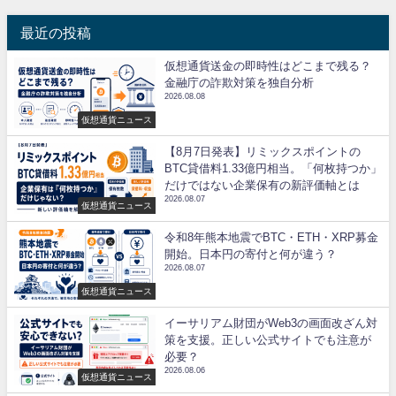
最近の投稿
仮想通貨送金の即時性はどこまで残る？
金融庁の詐欺対策を独自分析
2026.08.08
仮想通貨ニュース
【8月7日発表】リミックスポイントの
BTC貸借料1.33億円相当。「何枚持つか」
だけではない企業保有の新評価軸とは
2026.08.07
仮想通貨ニュース
令和8年熊本地震でBTC・ETH・XRP募金
開始。日本円の寄付と何が違う？
2026.08.07
仮想通貨ニュース
イーサリアム財団がWeb3の画面改ざん対
策を支援。正しい公式サイトでも注意が
必要？
2026.08.06
仮想通貨ニュース