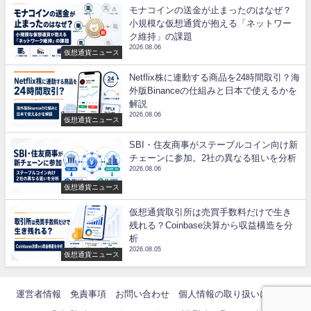
モナコインの送金が止まったのはなぜ？
小規模な仮想通貨が抱える「ネットワー
ク維持」の課題
2026.08.06
仮想通貨ニュース
Netflix株に連動する商品を24時間取引？海
外版Binanceの仕組みと日本で使えるかを
解説
2026.08.06
仮想通貨ニュース
SBI・住友商事がステーブルコイン向け新
チェーンに参加。2社の異なる狙いを分析
2026.08.06
仮想通貨ニュース
仮想通貨取引所は売買手数料だけで生き
残れる？Coinbase決算から収益構造を分
析
2026.08.05
仮想通貨ニュース
運営者情報
免責事項
お問い合わせ
個人情報の取り扱いについて