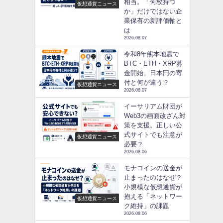
相当。「何枚持つ
仮想通貨ニュース
か」だけではない企
業保有の新評価軸と
は
2026.08.07
令和8年熊本地震で
BTC・ETH・XRP募
金開始。日本円の寄
付と何が違う？
仮想通貨ニュース
2026.08.07
イーサリアム財団が
Web3の画面改ざん対
策を支援。正しい公
式サイトでも注意が
仮想通貨ニュース
必要？
2026.08.06
モナコインの送金が
止まったのはなぜ？
小規模な仮想通貨が
抱える「ネットワー
仮想通貨ニュース
ク維持」の課題
2026.08.06