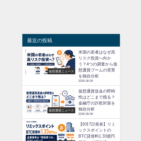
最近の投稿
米国の若者はなぜ高
リスク投資へ向か
う？4つの調査から仮
想通貨ブームの背景
仮想通貨ニュース
を独自分析
2026.08.09
仮想通貨送金の即時
性はどこまで残る？
金融庁の詐欺対策を
独自分析
仮想通貨ニュース
2026.08.08
【8月7日発表】リミ
ックスポイントの
BTC貸借料1.33億円