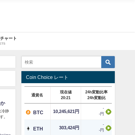
・チャート
ETS
Coin Choice レート
現在値
24h変動比率
通貨名
20:21
24h変動比
のか
-
は冷静
10,245,621円
BTC
-円
す。
-
303,424円
ETH
-円