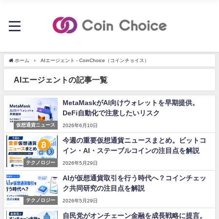
ホーム
AIエージェント - CoinChoice（コインチョイス）
AIエージェントの記事一覧
MetaMaskがAI向けウォレットを早期提供。
DeFi自動化で注意したいリスク
仮想通貨ニュース
2026年6月10日
今週の重要仮想通貨ニュースまとめ。ビットコ
イン・AI・ステーブルコインの注目点を解説
テクノロジー
2026年5月29日
AIが仮想通貨取引を行う時代へ？コインチェッ
ク共同研究の注目点を解説
テクノロジー
2026年5月29日
自民党がオンチェーン金融を成長戦略に提言。