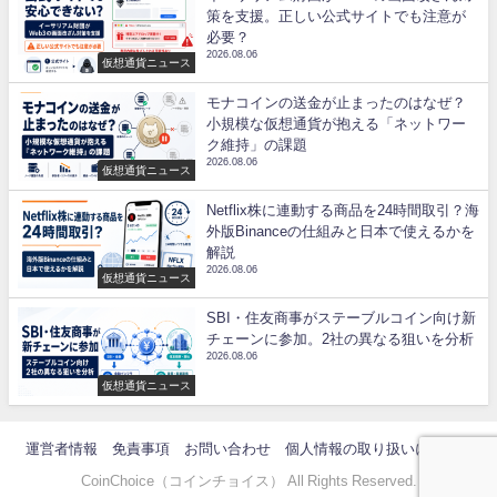
策を支援。正しい公式サイトでも注意が
必要？
2026.08.06
仮想通貨ニュース
モナコインの送金が止まったのはなぜ？
小規模な仮想通貨が抱える「ネットワー
ク維持」の課題
2026.08.06
仮想通貨ニュース
Netflix株に連動する商品を24時間取引？海
外版Binanceの仕組みと日本で使えるかを
解説
2026.08.06
仮想通貨ニュース
SBI・住友商事がステーブルコイン向け新
チェーンに参加。2社の異なる狙いを分析
2026.08.06
仮想通貨ニュース
運営者情報
免責事項
お問い合わせ
個人情報の取り扱いについて
CoinChoice（コインチョイス） All Rights Reserved.