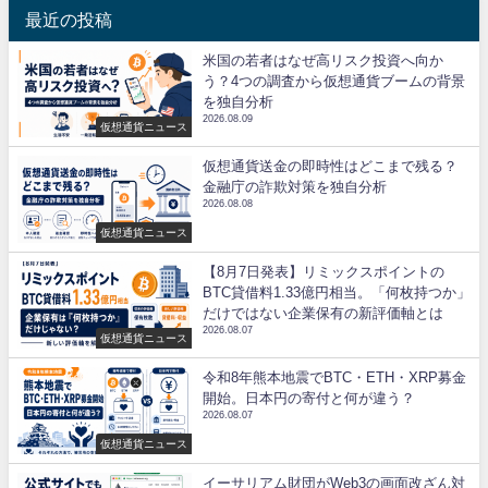
最近の投稿
米国の若者はなぜ高リスク投資へ向か
う？4つの調査から仮想通貨ブームの背景
を独自分析
2026.08.09
仮想通貨ニュース
仮想通貨送金の即時性はどこまで残る？
金融庁の詐欺対策を独自分析
2026.08.08
仮想通貨ニュース
【8月7日発表】リミックスポイントの
BTC貸借料1.33億円相当。「何枚持つか」
だけではない企業保有の新評価軸とは
2026.08.07
仮想通貨ニュース
令和8年熊本地震でBTC・ETH・XRP募金
開始。日本円の寄付と何が違う？
2026.08.07
仮想通貨ニュース
イーサリアム財団がWeb3の画面改ざん対