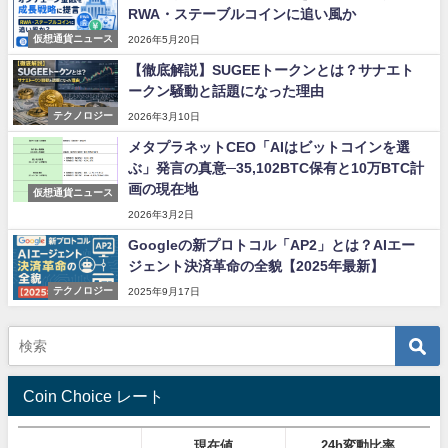
RWA・ステーブルコインに追い風か
仮想通貨ニュース
2026年5月20日
【徹底解説】SUGEEトークンとは？サナエト
ークン騒動と話題になった理由
テクノロジー
2026年3月10日
メタプラネットCEO「AIはビットコインを選
ぶ」発言の真意─35,102BTC保有と10万BTC計
画の現在地
仮想通貨ニュース
2026年3月2日
Googleの新プロトコル「AP2」とは？AIエー
ジェント決済革命の全貌【2025年最新】
テクノロジー
2025年9月17日
Coin Choice レート
現在値
24h変動比率