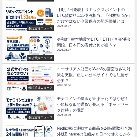
【8月7日発表】リミックスポイントの
BTC貸借料1.33億円相当。「何枚持つか」
だけではない企業保有の新評価軸とは
2026.08.07
仮想通貨ニュース
令和8年熊本地震でBTC・ETH・XRP募金
開始。日本円の寄付と何が違う？
2026.08.07
仮想通貨ニュース
イーサリアム財団がWeb3の画面改ざん対
策を支援。正しい公式サイトでも注意が
必要？
2026.08.06
仮想通貨ニュース
モナコインの送金が止まったのはなぜ？
小規模な仮想通貨が抱える「ネットワー
ク維持」の課題
2026.08.06
仮想通貨ニュース
Netflix株に連動する商品を24時間取引？海
外版Binanceの仕組みと日本で使えるかを