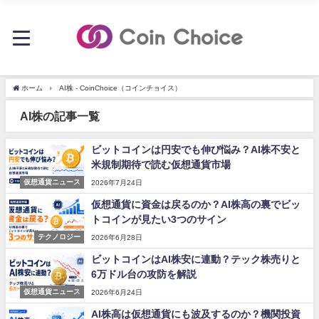
ホーム
AI株 - CoinChoice（コインチョイス）
AI株の記事一覧
ビットコインは円安でも伸び悩み？AI株不安と
米規制期待で読む仮想通貨市場
仮想通貨ニュース
2026年7月24日
仮想通貨に資金は戻るのか？AI株高の裏でビッ
トコインが見たい3つのサイン
テクノロジー
2026年6月28日
ビットコインはAI株安に連動？テック株売りと
6万ドル台の攻防を解説
仮想通貨ニュース
2026年6月24日
AI株高は仮想通貨にも波及するのか？機関投資