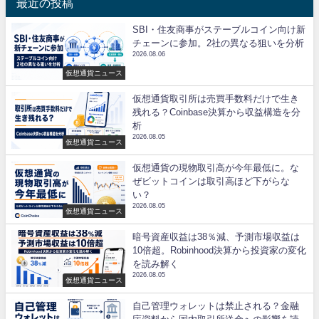
最近の投稿
SBI・住友商事がステーブルコイン向け新
チェーンに参加。2社の異なる狙いを分析
2026.08.06
仮想通貨ニュース
仮想通貨取引所は売買手数料だけで生き
残れる？Coinbase決算から収益構造を分
析
2026.08.05
仮想通貨ニュース
仮想通貨の現物取引高が今年最低に。な
ぜビットコインは取引高ほど下がらな
い？
2026.08.05
仮想通貨ニュース
暗号資産収益は38％減、予測市場収益は
10倍超。Robinhood決算から投資家の変化
を読み解く
2026.08.05
仮想通貨ニュース
自己管理ウォレットは禁止される？金融