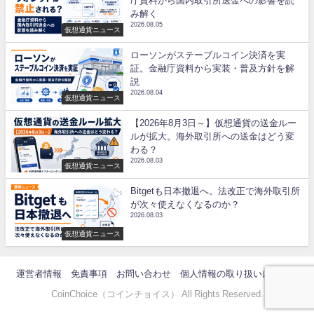
庁資料から国内取引所送金への影響を読
み解く
2026.08.05
仮想通貨ニュース
ローソンがステーブルコイン決済を実
証。金融庁資料から実装・普及方針を解
説
2026.08.04
仮想通貨ニュース
【2026年8月3日～】仮想通貨の送金ルー
ルが拡大。海外取引所への送金はどう変
わる？
2026.08.03
仮想通貨ニュース
Bitgetも日本撤退へ。法改正で海外取引所
が次々使えなくなるのか？
2026.08.03
仮想通貨ニュース
運営者情報
免責事項
お問い合わせ
個人情報の取り扱いについて
CoinChoice（コインチョイス） All Rights Reserved.