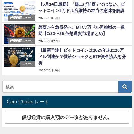
【5月14日最新】「爆上げ前夜」ではない。ビ
ットコイン8万ドル台維持の本当の意味を解説
仮想通貨ニュース
2026年5月14日
急落から急反発へ。BTC7万ドル再挑戦の一週
間【2/23〜26 仮想通貨市場まとめ】
仮想通貨ニュース
2026年2月27日
【最新予測】ビットコインは2025年末に20万
ドル到達か？供給ショックとETF資金流入を分
析
ニュース
2025年5月19日
Coin Choice レート
仮想通貨の購入額のデータがありません。