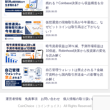
残れる？Coinbase決算から収益構造を分
析
2026.08.05
仮想通貨ニュース
仮想通貨の現物取引高が今年最低に。な
ぜビットコインは取引高ほど下がらな
い？
2026.08.05
仮想通貨ニュース
暗号資産収益は38％減、予測市場収益は
10倍超。Robinhood決算から投資家の変化
を読み解く
2026.08.05
仮想通貨ニュース
自己管理ウォレットは禁止される？金融
庁資料から国内取引所送金への影響を読
み解く
2026.08.05
仮想通貨ニュース
運営者情報
免責事項
お問い合わせ
個人情報の取り扱いについて
CoinChoice（コインチョイス） All Rights Reserved.