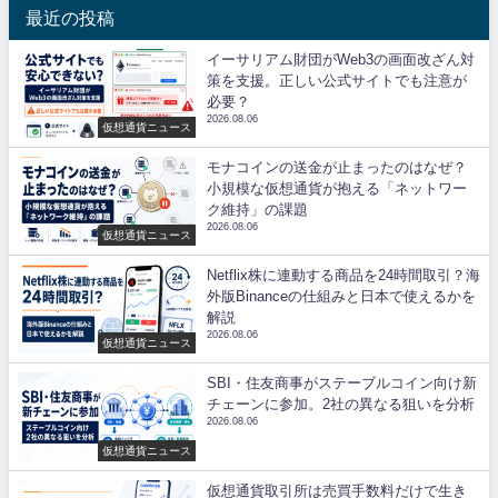
最近の投稿
イーサリアム財団がWeb3の画面改ざん対
策を支援。正しい公式サイトでも注意が
必要？
2026.08.06
仮想通貨ニュース
モナコインの送金が止まったのはなぜ？
小規模な仮想通貨が抱える「ネットワー
ク維持」の課題
2026.08.06
仮想通貨ニュース
Netflix株に連動する商品を24時間取引？海
外版Binanceの仕組みと日本で使えるかを
解説
2026.08.06
仮想通貨ニュース
SBI・住友商事がステーブルコイン向け新
チェーンに参加。2社の異なる狙いを分析
2026.08.06
仮想通貨ニュース
仮想通貨取引所は売買手数料だけで生き