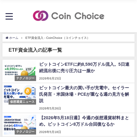
ホーム
ETF資金流入 - CoinChoice（コインチョイス）
ETF資金流入の記事一覧
ビットコインETFに約8,590万ドル流入。5日連
続流出後に売り圧力は一服か
テクノロジー
2026年6月15日
ビットコイン最大の買い手が充電中。セイラー
氏発言・米国休場・PCEが重なる週の見方を解
説
仮想通貨ニュース
2026年5月26日
【2026年5月18日週】今週の仮想通貨材料まと
め。ビットコイン8万ドル台回復なるか
テクノロジー
2026年5月18日