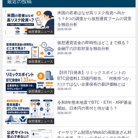
最近の投稿
米国の若者はなぜ高リスク投資へ向か
う？4つの調査から仮想通貨ブームの背景
を独自分析
2026.08.09
仮想通貨ニュース
仮想通貨送金の即時性はどこまで残る？
金融庁の詐欺対策を独自分析
2026.08.08
仮想通貨ニュース
【8月7日発表】リミックスポイントの
BTC貸借料1.33億円相当。「何枚持つか」
だけではない企業保有の新評価軸とは
2026.08.07
仮想通貨ニュース
令和8年熊本地震でBTC・ETH・XRP募金
開始。日本円の寄付と何が違う？
2026.08.07
仮想通貨ニュース
イーサリアム財団がWeb3の画面改ざん対