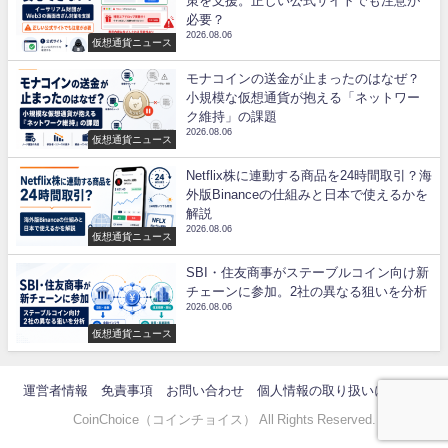
策を支援。正しい公式サイトでも注意が
必要？
2026.08.06
仮想通貨ニュース
モナコインの送金が止まったのはなぜ？
小規模な仮想通貨が抱える「ネットワー
ク維持」の課題
2026.08.06
仮想通貨ニュース
Netflix株に連動する商品を24時間取引？海
外版Binanceの仕組みと日本で使えるかを
解説
2026.08.06
仮想通貨ニュース
SBI・住友商事がステーブルコイン向け新
チェーンに参加。2社の異なる狙いを分析
2026.08.06
仮想通貨ニュース
運営者情報
免責事項
お問い合わせ
個人情報の取り扱いについて
CoinChoice（コインチョイス） All Rights Reserved.