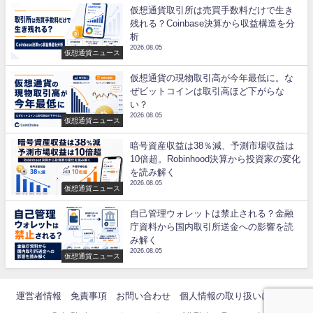
仮想通貨取引所は売買手数料だけで生き
残れる？Coinbase決算から収益構造を分
析
2026.08.05
仮想通貨ニュース
仮想通貨の現物取引高が今年最低に。な
ぜビットコインは取引高ほど下がらな
い？
2026.08.05
仮想通貨ニュース
暗号資産収益は38％減、予測市場収益は
10倍超。Robinhood決算から投資家の変化
を読み解く
2026.08.05
仮想通貨ニュース
自己管理ウォレットは禁止される？金融
庁資料から国内取引所送金への影響を読
み解く
2026.08.05
仮想通貨ニュース
運営者情報
免責事項
お問い合わせ
個人情報の取り扱いについて