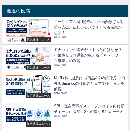
最近の投稿
イーサリアム財団がWeb3の画面改ざん対
策を支援。正しい公式サイトでも注意が
必要？
2026.08.06
仮想通貨ニュース
モナコインの送金が止まったのはなぜ？
小規模な仮想通貨が抱える「ネットワー
ク維持」の課題
2026.08.06
仮想通貨ニュース
Netflix株に連動する商品を24時間取引？海
外版Binanceの仕組みと日本で使えるかを
解説
2026.08.06
仮想通貨ニュース
SBI・住友商事がステーブルコイン向け新
チェーンに参加。2社の異なる狙いを分析
2026.08.06
仮想通貨ニュース