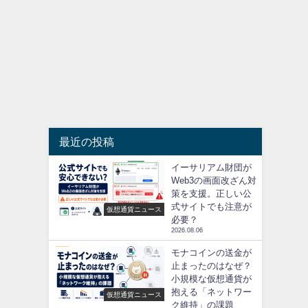
最近の投稿
イーサリアム財団が
Web3の画面改ざん対
策を支援。正しい公
式サイトでも注意が
仮想通貨ニュース
必要？
2026.08.06
モナコインの送金が
止まったのはなぜ？
小規模な仮想通貨が
抱える「ネットワー
仮想通貨ニュース
ク維持」の課題