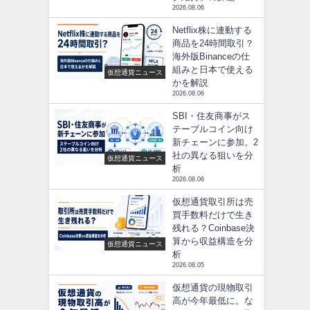
2026.08.06
Netflix株に連動する
商品を24時間取引？
海外版Binanceの仕
組みと日本で使える
仮想通貨ニュース
かを解説
2026.08.06
SBI・住友商事がス
テーブルコイン向け
新チェーンに参加。2
社の異なる狙いを分
仮想通貨ニュース
析
2026.08.06
仮想通貨取引所は売
買手数料だけで生き
残れる？Coinbase決
算から収益構造を分
仮想通貨ニュース
析
2026.08.05
仮想通貨の現物取引
高が今年最低に。な