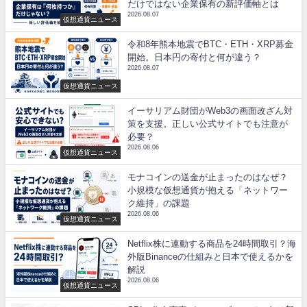
だけではない企業保有の新評価軸とは
2026.08.07
仮想通貨ニュース
令和8年熊本地震でBTC・ETH・XRP募金
開始。日本円の寄付と何が違う？
2026.08.07
仮想通貨ニュース
イーサリアム財団がWeb3の画面改ざん対
策を支援。正しい公式サイトでも注意が
必要？
2026.08.06
仮想通貨ニュース
モナコインの送金が止まったのはなぜ？
小規模な仮想通貨が抱える「ネットワー
ク維持」の課題
2026.08.06
仮想通貨ニュース
Netflix株に連動する商品を24時間取引？海
外版Binanceの仕組みと日本で使えるかを
解説
2026.08.06
仮想通貨ニュース