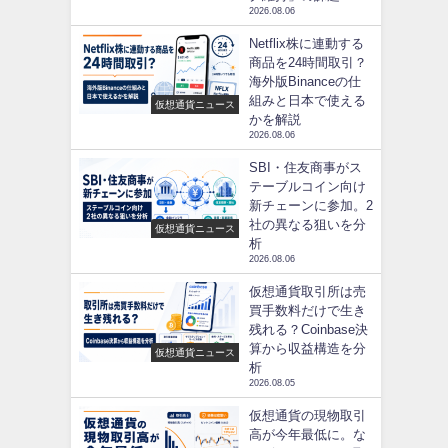
2026.08.06
Netflix株に連動する
商品を24時間取引？
海外版Binanceの仕
組みと日本で使える
仮想通貨ニュース
かを解説
2026.08.06
SBI・住友商事がス
テーブルコイン向け
新チェーンに参加。2
社の異なる狙いを分
仮想通貨ニュース
析
2026.08.06
仮想通貨取引所は売
買手数料だけで生き
残れる？Coinbase決
算から収益構造を分
仮想通貨ニュース
析
2026.08.05
仮想通貨の現物取引
高が今年最低に。な