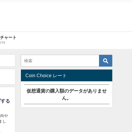
・チャート
ETS
Coin Choice レート
仮想通貨の購入額のデータがありませ
ん。
げする
動向や
まし