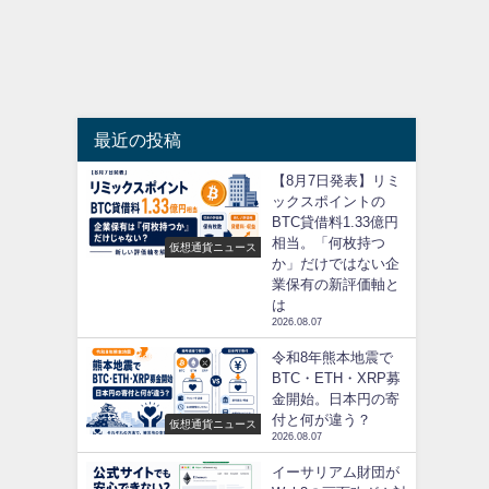
最近の投稿
【8月7日発表】リミ
ックスポイントの
BTC貸借料1.33億円
相当。「何枚持つ
仮想通貨ニュース
か」だけではない企
業保有の新評価軸と
は
2026.08.07
令和8年熊本地震で
BTC・ETH・XRP募
金開始。日本円の寄
付と何が違う？
仮想通貨ニュース
2026.08.07
イーサリアム財団が