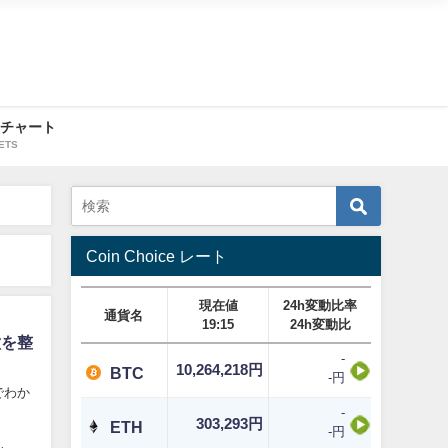
・チャート
ETS
Coin Choice レート
現在値
24h変動比率
通貨名
19:15
24h変動比
徴を整
-
10,264,218円
BTC
-円
でわか
-
303,293円
ETH
-円