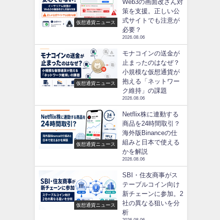
Web3の画面改ざん対
策を支援。正しい公
式サイトでも注意が
仮想通貨ニュース
必要？
2026.08.06
モナコインの送金が
止まったのはなぜ？
小規模な仮想通貨が
抱える「ネットワー
仮想通貨ニュース
ク維持」の課題
2026.08.06
Netflix株に連動する
商品を24時間取引？
海外版Binanceの仕
組みと日本で使える
仮想通貨ニュース
かを解説
2026.08.06
SBI・住友商事がス
テーブルコイン向け
新チェーンに参加。2
社の異なる狙いを分
仮想通貨ニュース
析