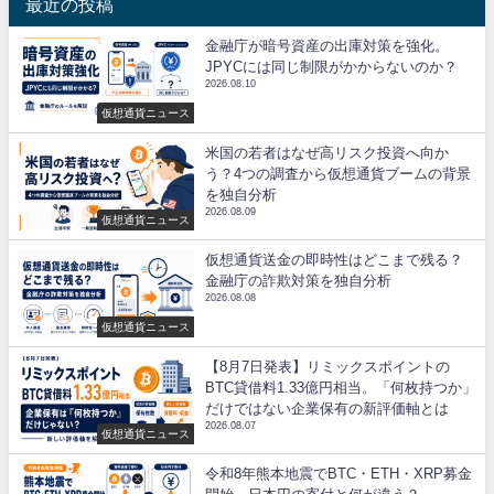
最近の投稿
金融庁が暗号資産の出庫対策を強化。
JPYCには同じ制限がかからないのか？
2026.08.10
仮想通貨ニュース
米国の若者はなぜ高リスク投資へ向か
う？4つの調査から仮想通貨ブームの背景
を独自分析
2026.08.09
仮想通貨ニュース
仮想通貨送金の即時性はどこまで残る？
金融庁の詐欺対策を独自分析
2026.08.08
仮想通貨ニュース
【8月7日発表】リミックスポイントの
BTC貸借料1.33億円相当。「何枚持つか」
だけではない企業保有の新評価軸とは
2026.08.07
仮想通貨ニュース
令和8年熊本地震でBTC・ETH・XRP募金