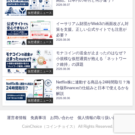
開始。日本円の寄付と何が違う？
2026.08.07
仮想通貨ニュース
イーサリアム財団がWeb3の画面改ざん対
策を支援。正しい公式サイトでも注意が
必要？
2026.08.06
仮想通貨ニュース
モナコインの送金が止まったのはなぜ？
小規模な仮想通貨が抱える「ネットワー
ク維持」の課題
2026.08.06
仮想通貨ニュース
Netflix株に連動する商品を24時間取引？海
外版Binanceの仕組みと日本で使えるかを
解説
2026.08.06
仮想通貨ニュース
運営者情報
免責事項
お問い合わせ
個人情報の取り扱いについて
CoinChoice（コインチョイス） All Rights Reserved.