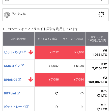
平均売却額
※このページはアフィリエイト広告を利用しています
スプレッド
取引所(現物)
ライトコイン購入
ライトコイン売却
24時間の取引高
￥6
ビットバンク
￥7,112
￥7,106
1,086
LTC
￥12
GMOコイン
￥6,947
￥6,935
2,010
LTC
￥2
￥7,096
￥7,094
BINANCE
169,087
LTC
￥
BITPoint
LTC
￥
ビットトレード
LTC