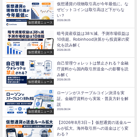
仮想通貨の現物取引高が今年最低に。な
ぜビットコインは取引高ほど下がらな
い？
2026.08.05
仮想通貨ニュース
暗号資産収益は38％減、予測市場収益は
10倍超。Robinhood決算から投資家の変
化を読み解く
2026.08.05
仮想通貨ニュース
自己管理ウォレットは禁止される？金融
庁資料から国内取引所送金への影響を読
み解く
2026.08.05
仮想通貨ニュース
ローソンがステーブルコイン決済を実
証。金融庁資料から実装・普及方針を解
説
2026.08.04
仮想通貨ニュース
【2026年8月3日～】仮想通貨の送金ルー
ルが拡大。海外取引所への送金はどう変
わる？