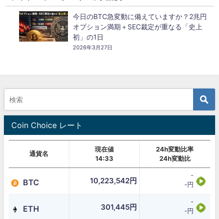
今日のBTC急変動に備えていますか？2兆円
オプション満期＋SEC裁定が重なる「史上
初」の1日
2026年3月27日
Coin Choice レート
現在値
24h変動比率
通貨名
14:33
24h変動比
-
10,223,542円
BTC
-円
-
301,445円
ETH
-円