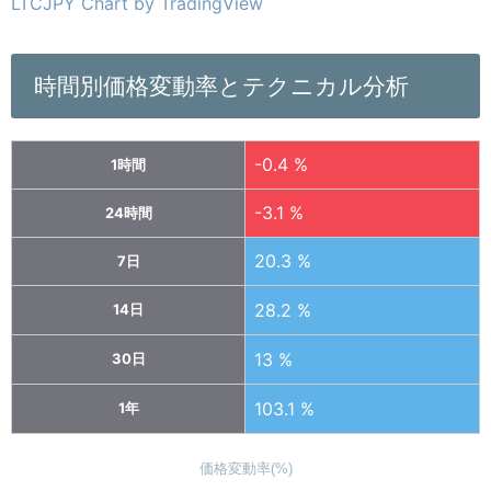
LTCJPY Chart by TradingView
時間別価格変動率とテクニカル分析
-0.4 %
1時間
-3.1 %
24時間
20.3 %
7日
28.2 %
14日
13 %
30日
103.1 %
1年
価格変動率(%)