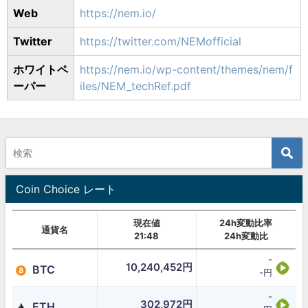
Web
https://nem.io/
Twitter
https://twitter.com/NEMofficial
ホワイトペ
https://nem.io/wp-content/themes/nem/f
ーパー
iles/NEM_techRef.pdf
Coin Choice レート
現在値
24h変動比率
通貨名
21:48
24h変動比
-
10,240,452円
BTC
-円
-
302,972円
ETH