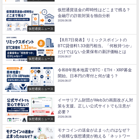
仮想通貨送金の即時性はどこまで残る？
金融庁の詐欺対策を独自分析
2026.08.08
仮想通貨ニュース
【8月7日発表】リミックスポイントの
BTC貸借料1.33億円相当。「何枚持つか」
だけではない企業保有の新評価軸とは
2026.08.07
仮想通貨ニュース
令和8年熊本地震でBTC・ETH・XRP募金
開始。日本円の寄付と何が違う？
2026.08.07
仮想通貨ニュース
イーサリアム財団がWeb3の画面改ざん対
策を支援。正しい公式サイトでも注意が
必要？
2026.08.06
仮想通貨ニュース
モナコインの送金が止まったのはなぜ？
小規模な仮想通貨が抱える「ネットワー