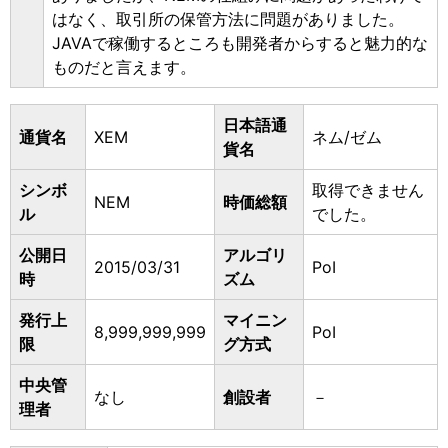
はなく、取引所の保管方法に問題がありました。
JAVAで稼働するところも開発者からすると魅力的な
ものだと言えます。
日本語通
通貨名
XEM
ネム/ゼム
貨名
シンボ
取得できません
NEM
時価総額
ル
でした。
公開日
アルゴリ
2015/03/31
PoI
時
ズム
発行上
マイニン
8,999,999,999
PoI
限
グ方式
中央管
なし
創設者
－
理者