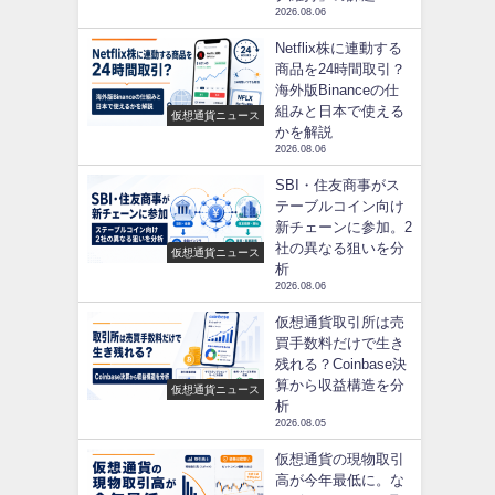
2026.08.06
Netflix株に連動する
商品を24時間取引？
海外版Binanceの仕
組みと日本で使える
仮想通貨ニュース
かを解説
2026.08.06
SBI・住友商事がス
テーブルコイン向け
新チェーンに参加。2
社の異なる狙いを分
仮想通貨ニュース
析
2026.08.06
仮想通貨取引所は売
買手数料だけで生き
残れる？Coinbase決
算から収益構造を分
仮想通貨ニュース
析
2026.08.05
仮想通貨の現物取引
高が今年最低に。な