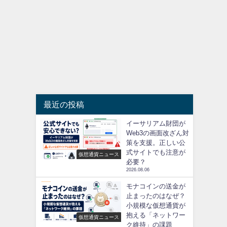
最近の投稿
イーサリアム財団が
Web3の画面改ざん対
策を支援。正しい公
式サイトでも注意が
仮想通貨ニュース
必要？
2026.08.06
モナコインの送金が
止まったのはなぜ？
小規模な仮想通貨が
抱える「ネットワー
仮想通貨ニュース
ク維持」の課題