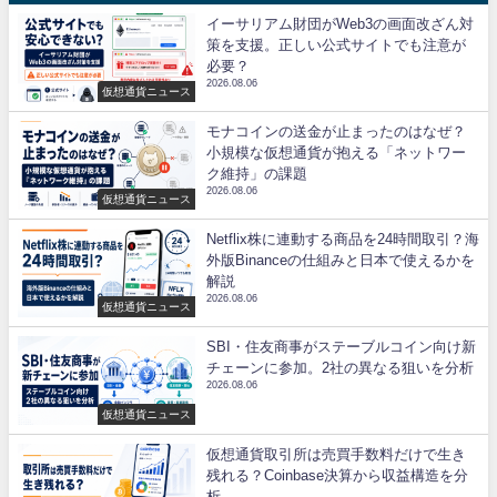
イーサリアム財団がWeb3の画面改ざん対
策を支援。正しい公式サイトでも注意が
必要？
2026.08.06
仮想通貨ニュース
モナコインの送金が止まったのはなぜ？
小規模な仮想通貨が抱える「ネットワー
ク維持」の課題
2026.08.06
仮想通貨ニュース
Netflix株に連動する商品を24時間取引？海
外版Binanceの仕組みと日本で使えるかを
解説
2026.08.06
仮想通貨ニュース
SBI・住友商事がステーブルコイン向け新
チェーンに参加。2社の異なる狙いを分析
2026.08.06
仮想通貨ニュース
仮想通貨取引所は売買手数料だけで生き
残れる？Coinbase決算から収益構造を分
析