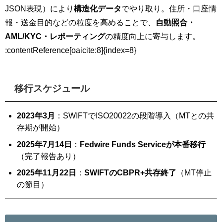
JSON表現）により
構造化データ
でやり取り。住所・口座情
報・送金目的などの粒度を高めることで、
自動照合・
AML/KYC・レポーティング
の精度向上に寄与します。
:contentReference[oaicite:8]{index=8}
移行スケジュール
2023年3月
：SWIFTでISO20022の段階導入（MTとの共
存期が開始）
2025年7月14日
：
Fedwire Funds Serviceが本番移行
（完了報告あり）
2025年11月22日
：
SWIFTのCBPR+共存終了
（MT停止
の節目）