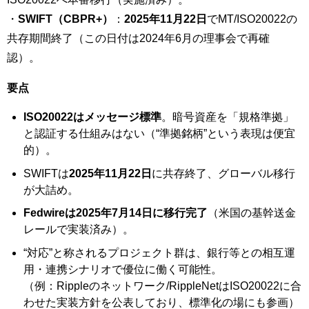
・
SWIFT（CBPR+）
：
2025年11月22日
でMT/ISO20022の
共存期間終了（この日付は2024年6月の理事会で再確
認）。
要点
ISO20022はメッセージ標準
。暗号資産を「規格準拠」
と認証する仕組みはない（“準拠銘柄”という表現は便宜
的）。
SWIFTは
2025年11月22日
に共存終了、グローバル移行
が大詰め。
Fedwireは2025年7月14日に移行完了
（米国の基幹送金
レールで実装済み）。
“対応”と称されるプロジェクト群は、銀行等との相互運
用・連携シナリオで優位に働く可能性。
（例：Rippleのネットワーク/RippleNetはISO20022に合
わせた実装方針を公表しており、標準化の場にも参画）