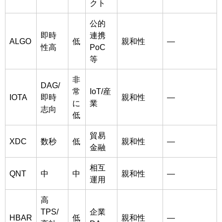
クト
公的
即時
連携
ALGO
低
親和性
—
性高
PoC
等
非
DAG/
常
IoT/産
IOTA
即時
親和性
—
に
業
志向
低
貿易
XDC
数秒
低
親和性
—
金融
相互
QNT
中
中
親和性
—
運用
高
TPS/
企業
HBAR
低
親和性
—