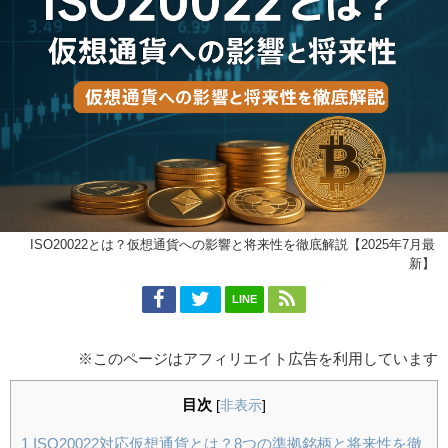
ISO20022とは？仮想通貨への影響と将来性を徹底解説【2025年7月最
新】
LINE
※このページはアフィリエイト広告を利用しています
目次
[
非表示
]
1
ISO20022対応仮想通貨とは？8つの準拠銘柄と将来性を徹