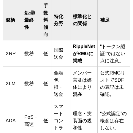
手
処理/
数
特化
標準化と
銘柄
最終
料
補足
分野
の関係
性
傾
向
RippleNet
“トークン認
国際
XRP
数秒
低
がRMGに
証”ではない
送金
掲載
点に注意。
金融
メンバー
公式RMGリ
包
言及は媒
ストでSDF
XLM
数秒
低
摂・
体により
の表記は未
送金
混在
確認。
スマ
ート
理念・実
“公式認定”の
PoS・
ADA
低
コン
装面の親
概念は存在
高速
トラ
和性
しない。