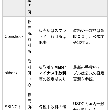
の
例
販
売
販売所はスプレ
銘柄や手数料は随
所/
Coincheck
ッド、取引所は
時見直し。公式で
取
低廉
確認推奨。
引
所
取
引
板取引で
Maker
最新の手数料テー
bitbank
所
マイナス手数料
ブルは公式の直近
中
等の設定期あり
更新を参照。
心
販
売
USDCの国内一般
SBI VCト
所/
各種手数料の優
向け取扱いを