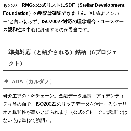
ものの、
RMGの公式リストにSDF（Stellar Development
Foundation）の明記は確認できません
。XLMは“メンバ
ー”と言い切らず、
ISO20022対応の理念適合・ユースケー
ス親和性
を中心に評価するのが妥当です。
準拠対応（と紹介される）銘柄（6プロジェ
クト）
ADA（カルダノ）
研究主導のPoSチェーン。金融データ連携・アイデンティ
ティ等の面で、ISO20022の
リッチデータ
を活用するシナリ
オと親和性が高いと語られます（公式の“トークン認証”では
ない点は重ねて強調）。