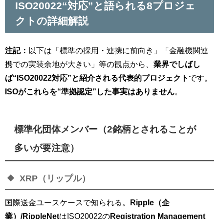
ISO20022“対応”と語られる8プロジェ
クトの詳細解説
注記：
以下は「標準の採用・連携に前向き」「金融機関連
携での実装余地が大きい」等の観点から、
業界でしばし
ば“ISO20022対応”と紹介される代表的プロジェクト
です。
ISOがこれらを“準拠認定”した事実はありません
。
標準化団体メンバー（2銘柄とされることが
多いが
要注意
）
XRP（リップル）
国際送金ユースケースで知られる。
Ripple（企
業）/RippleNet
はISO20022の
Registration Management