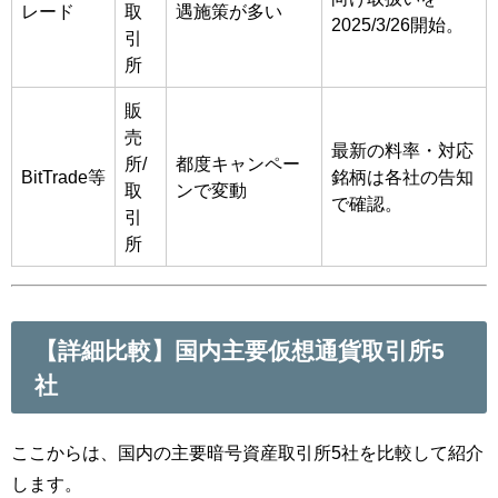
レード
取
遇施策が多い
2025/3/26開始。
引
所
販
売
最新の料率・対応
所/
都度キャンペー
BitTrade等
銘柄は各社の告知
取
ンで変動
で確認。
引
所
【詳細比較】国内主要仮想通貨取引所5
社
ここからは、国内の主要暗号資産取引所5社を比較して紹介
します。