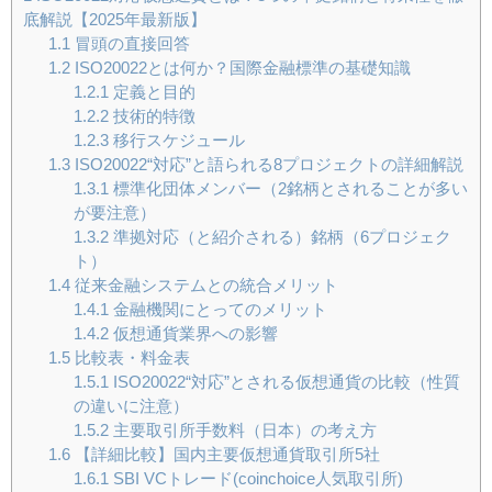
底解説【2025年最新版】
1.1
冒頭の直接回答
1.2
ISO20022とは何か？国際金融標準の基礎知識
1.2.1
定義と目的
1.2.2
技術的特徴
1.2.3
移行スケジュール
1.3
ISO20022“対応”と語られる8プロジェクトの詳細解説
1.3.1
標準化団体メンバー（2銘柄とされることが多い
が要注意）
1.3.2
準拠対応（と紹介される）銘柄（6プロジェク
ト）
1.4
従来金融システムとの統合メリット
1.4.1
金融機関にとってのメリット
1.4.2
仮想通貨業界への影響
1.5
比較表・料金表
1.5.1
ISO20022“対応”とされる仮想通貨の比較（性質
の違いに注意）
1.5.2
主要取引所手数料（日本）の考え方
1.6
【詳細比較】国内主要仮想通貨取引所5社
1.6.1
SBI VCトレード(coinchoice人気取引所)