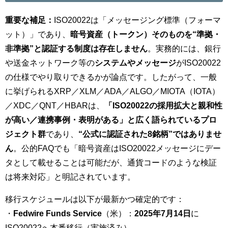
重要な補足：
ISO20022は「メッセージング標準（フォーマ
ット）」であり、
暗号資産（トークン）そのものを“準拠・
非準拠”と認証する制度は存在しません
。実務的には、銀行
や送金ネットワーク等の
システムやメッセージ
がISO20022
の仕様でやり取りできるかが論点です。したがって、一般
に挙げられるXRP／XLM／ADA／ALGO／MIOTA（IOTA）
／XDC／QNT／HBARは、
「ISO20022の採用拡大と親和性
が高い／連携事例・表明がある」と広く語られているプロ
ジェクト群
であり、
“公式に認証された8銘柄”ではありませ
ん
。公的FAQでも「暗号資産はISO20022メッセージにデー
タとして載せることは可能だが、通貨コードのような検証
は将来対応」と明記されています。
移行スケジュールは以下が最新かつ確定的です：
・
Fedwire Funds Service
（米）：
2025年7月14日
に
ISO20022へ本番移行（実施済み）。