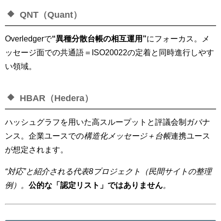
QNT（Quant）
Overledgerで
“異種分散台帳の相互運用”
にフォーカス。メ
ッセージ面での共通語＝ISO20022の定着と同時進行しやす
い領域。
HBAR（Hedera）
ハッシュグラフを用いた高スループットと評議会制ガバナ
ンス。企業ユースでの
構造化メッセージ＋台帳
連携ユース
が想定されます。
“対応”と紹介される代表8プロジェクト（民間サイトの整理
例）。
公的な「認定リスト」ではありません
。