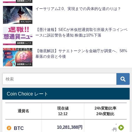
仮想通貨ニュース
イーサリアム2.0、実現までの具体的な道のりは？
テクノロジー
【墨汁速報】SECが米仮想通貨取引所最大手コインベ
ースに訴訟警告を通知 株価は10%下落
仮想通貨ニュース
【徹底解説】サナエトークンを金融庁が調査へ、58%
暴落の全容と今後
仮想通貨ニュース
Coin Choice レート
現在値
24h変動比率
通貨名
12:12
24h変動比
-
10,281,388円
BTC
-円