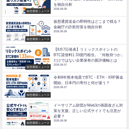
を独自分析
2026.08.09
仮想通貨ニュース
仮想通貨送金の即時性はどこまで残る？
金融庁の詐欺対策を独自分析
2026.08.08
仮想通貨ニュース
【8月7日発表】リミックスポイントの
BTC貸借料1.33億円相当。「何枚持つか」
だけではない企業保有の新評価軸とは
2026.08.07
仮想通貨ニュース
令和8年熊本地震でBTC・ETH・XRP募金
開始。日本円の寄付と何が違う？
2026.08.07
仮想通貨ニュース
イーサリアム財団がWeb3の画面改ざん対
策を支援。正しい公式サイトでも注意が
必要？
2026.08.06
仮想通貨ニュース