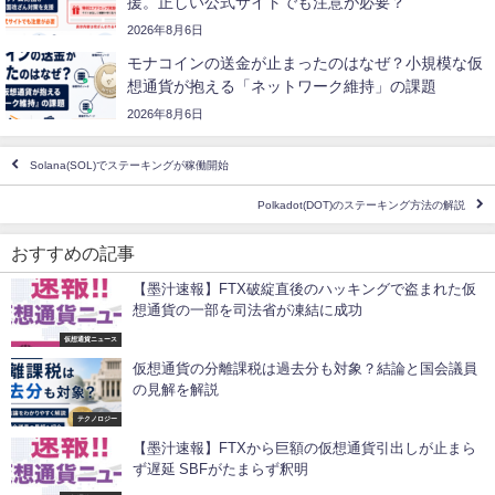
援。正しい公式サイトでも注意が必要？
2026年8月6日
モナコインの送金が止まったのはなぜ？小規模な仮
想通貨が抱える「ネットワーク維持」の課題
2026年8月6日
Solana(SOL)でステーキングが稼働開始
Polkadot(DOT)のステーキング方法の解説
おすすめの記事
【墨汁速報】FTX破綻直後のハッキングで盗まれた仮
想通貨の一部を司法省が凍結に成功
仮想通貨ニュース
仮想通貨の分離課税は過去分も対象？結論と国会議員
の見解を解説
テクノロジー
【墨汁速報】FTXから巨額の仮想通貨引出しが止まら
ず遅延 SBFがたまらず釈明