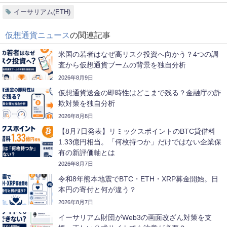
イーサリアム(ETH)
仮想通貨ニュース
の関連記事
米国の若者はなぜ高リスク投資へ向かう？4つの調
査から仮想通貨ブームの背景を独自分析
2026年8月9日
仮想通貨送金の即時性はどこまで残る？金融庁の詐
欺対策を独自分析
2026年8月8日
【8月7日発表】リミックスポイントのBTC貸借料
1.33億円相当。「何枚持つか」だけではない企業保
有の新評価軸とは
2026年8月7日
令和8年熊本地震でBTC・ETH・XRP募金開始。日
本円の寄付と何が違う？
2026年8月7日
イーサリアム財団がWeb3の画面改ざん対策を支