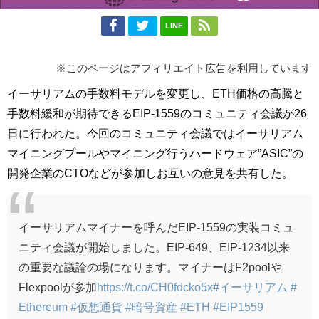
LINE
※このページはアフィリエイト広告を利用しています
イーサリアムの手数料モデルを変更し、ETH価格の高騰と
手数料緩和が期待できるEIP-1559のコミュニティ会議が26
日に行われた。今回のコミュニティ会議ではイーサリアム
マイニングプールやマイニング行うハードウェア”ASIC”の
開発企業のCTOなどが参加しお互いの意見を共有した。
イーサリアムマイナーを呼んだEIP-1559の実装コミュ
ニティ会議が開始しました。EIP-649、EIP-1234以来
の重要な議論の場になります。マイナーはF2poolや
Flexpoolが参加
https://t.co/CH0fdcko5x
#イーサリアム
#
Ethereum
#仮想通貨
#暗号資産
#ETH
#EIP1559