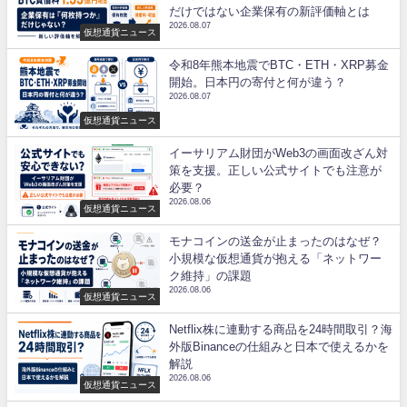
だけではない企業保有の新評価軸とは
2026.08.07
仮想通貨ニュース
令和8年熊本地震でBTC・ETH・XRP募金
開始。日本円の寄付と何が違う？
2026.08.07
仮想通貨ニュース
イーサリアム財団がWeb3の画面改ざん対
策を支援。正しい公式サイトでも注意が
必要？
2026.08.06
仮想通貨ニュース
モナコインの送金が止まったのはなぜ？
小規模な仮想通貨が抱える「ネットワー
ク維持」の課題
2026.08.06
仮想通貨ニュース
Netflix株に連動する商品を24時間取引？海
外版Binanceの仕組みと日本で使えるかを
解説
2026.08.06
仮想通貨ニュース