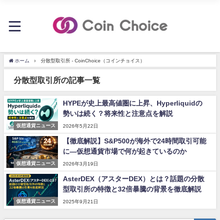
ホーム
分散型取引所 - CoinChoice（コインチョイス）
分散型取引所の記事一覧
HYPEが史上最高値圏に上昇、Hyperliquidの
勢いは続く？将来性と注意点を解説
仮想通貨ニュース
2026年5月22日
【徹底解説】S&P500が海外で24時間取引可能
に―仮想通貨市場で何が起きているのか
仮想通貨ニュース
2026年3月19日
AsterDEX（アスターDEX）とは？話題の分散
型取引所の特徴と32倍暴騰の背景を徹底解説
仮想通貨ニュース
2025年9月21日