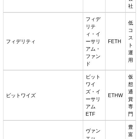
社
フィデ
低
リテ
コ
ィ・イ
ス
フィデリティ
ーサリ
FETH
ト
アム・
運
ファン
用
ド
ビット
仮
ワイ
想
ズ・イ
通
ビットワイズ
ETHW
ーサリ
貨
アム
専
ETF
門
豊
ヴァン
富
エッ