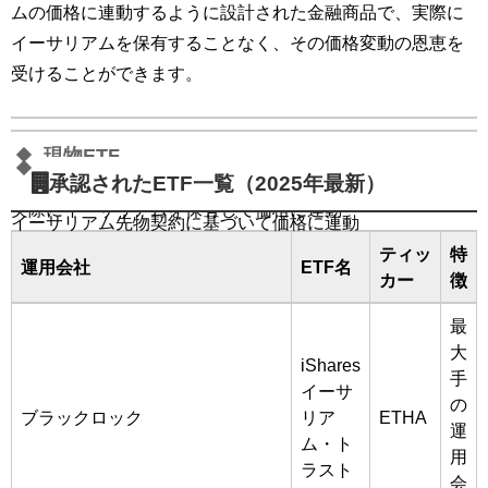
ムの価格に連動するように設計された金融商品で、実際に
イーサリアムを保有することなく、その価格変動の恩恵を
受けることができます。
現物ETF
先物ETF
承認されたETF一覧（2025年最新）
実際にイーサリアムを保有して価格に連動
イーサリアム先物契約に基づいて価格に連動
ティッ
特
運用会社
ETF名
カー
徴
最
大
iShares
手
イーサ
の
ブラックロック
リア
ETHA
運
ム・ト
用
ラスト
会