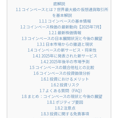
底解説
1.1
コインベースとは？世界最大級の仮想通貨取引所
を基本解説
1.1.1
コインベースの基本情報
1.2
コインベース株価の最新動向【2025年7月】
1.2.1
最新株価情報
1.3
コインベースの日本展開状況と今後の展望
1.3.1
日本市場からの撤退と現状
1.4
コインベースの新サービス・将来性
1.4.1
2025年に発表された新サービス
1.4.2
2025年後半の市場予測
1.5
コインベースの競合他社との比較
1.6
コインベースの投資価値分析
1.6.1
投資におけるメリット
1.6.2
投資リスク
1.7
よくある質問（FAQ）
1.8
まとめ：コインベースの現状と今後の展望
1.8.1
ポジティブ要因
1.8.2
注意点
1.8.3
投資に関する免責事項