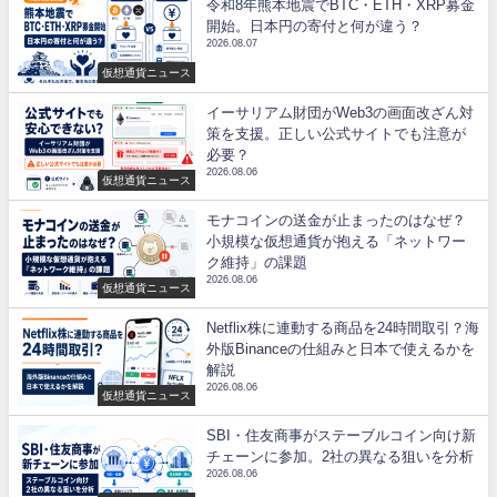
令和8年熊本地震でBTC・ETH・XRP募金
開始。日本円の寄付と何が違う？
2026.08.07
仮想通貨ニュース
イーサリアム財団がWeb3の画面改ざん対
策を支援。正しい公式サイトでも注意が
必要？
2026.08.06
仮想通貨ニュース
モナコインの送金が止まったのはなぜ？
小規模な仮想通貨が抱える「ネットワー
ク維持」の課題
2026.08.06
仮想通貨ニュース
Netflix株に連動する商品を24時間取引？海
外版Binanceの仕組みと日本で使えるかを
解説
2026.08.06
仮想通貨ニュース
SBI・住友商事がステーブルコイン向け新
チェーンに参加。2社の異なる狙いを分析
2026.08.06