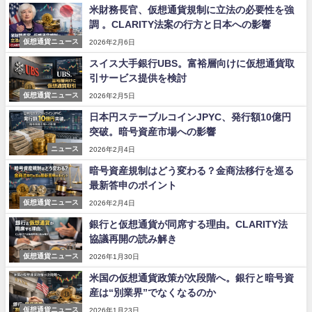
米財務長官、仮想通貨規制に立法の必要性を強
調 。CLARITY法案の行方と日本への影響
仮想通貨ニュース
2026年2月6日
スイス大手銀行UBS。富裕層向けに仮想通貨取
引サービス提供を検討
仮想通貨ニュース
2026年2月5日
日本円ステーブルコインJPYC、発行額10億円
突破。暗号資産市場への影響
ニュース
2026年2月4日
暗号資産規制はどう変わる？金商法移行を巡る
最新答申のポイント
仮想通貨ニュース
2026年2月4日
銀行と仮想通貨が同席する理由。CLARITY法
協議再開の読み解き
仮想通貨ニュース
2026年1月30日
米国の仮想通貨政策が次段階へ。銀行と暗号資
産は“別業界”でなくなるのか
仮想通貨ニュース
2026年1月23日