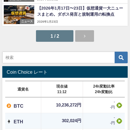
【2026年1月17日〜23日】仮想通貨一大ニュー
スまとめ。ダボス発言と規制運用の転換点
ニュース
2026年1月23日
1 / 2
Coin Choice レート
現在値
24h変動比率
通貨名
11:12
24h変動比
-
10,236,272円
BTC
-円
-
302,024円
ETH
-円