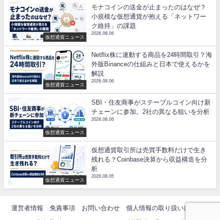
モナコインの送金が止まったのはなぜ？
小規模な仮想通貨が抱える「ネットワー
ク維持」の課題
2026.08.06
仮想通貨ニュース
Netflix株に連動する商品を24時間取引？海
外版Binanceの仕組みと日本で使えるかを
解説
2026.08.06
仮想通貨ニュース
SBI・住友商事がステーブルコイン向け新
チェーンに参加。2社の異なる狙いを分析
2026.08.06
仮想通貨ニュース
仮想通貨取引所は売買手数料だけで生き
残れる？Coinbase決算から収益構造を分
析
2026.08.05
仮想通貨ニュース
運営者情報
免責事項
お問い合わせ
個人情報の取り扱いについて