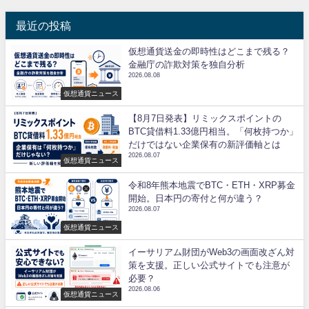
最近の投稿
仮想通貨送金の即時性はどこまで残る？
金融庁の詐欺対策を独自分析
2026.08.08
仮想通貨ニュース
【8月7日発表】リミックスポイントの
BTC貸借料1.33億円相当。「何枚持つか」
だけではない企業保有の新評価軸とは
2026.08.07
仮想通貨ニュース
令和8年熊本地震でBTC・ETH・XRP募金
開始。日本円の寄付と何が違う？
2026.08.07
仮想通貨ニュース
イーサリアム財団がWeb3の画面改ざん対
策を支援。正しい公式サイトでも注意が
必要？
2026.08.06
仮想通貨ニュース