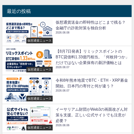
最近の投稿
仮想通貨送金の即時性はどこまで残る？
金融庁の詐欺対策を独自分析
2026.08.08
仮想通貨ニュース
【8月7日発表】リミックスポイントの
BTC貸借料1.33億円相当。「何枚持つか」
だけではない企業保有の新評価軸とは
2026.08.07
仮想通貨ニュース
令和8年熊本地震でBTC・ETH・XRP募金
開始。日本円の寄付と何が違う？
2026.08.07
仮想通貨ニュース
イーサリアム財団がWeb3の画面改ざん対
策を支援。正しい公式サイトでも注意が
必要？
2026.08.06
仮想通貨ニュース