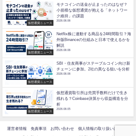
モナコインの送金が止まったのはなぜ？
小規模な仮想通貨が抱える「ネットワー
ク維持」の課題
2026.08.06
仮想通貨ニュース
Netflix株に連動する商品を24時間取引？海
外版Binanceの仕組みと日本で使えるかを
解説
2026.08.06
仮想通貨ニュース
SBI・住友商事がステーブルコイン向け新
チェーンに参加。2社の異なる狙いを分析
2026.08.06
仮想通貨ニュース
仮想通貨取引所は売買手数料だけで生き
残れる？Coinbase決算から収益構造を分
析
2026.08.05
仮想通貨ニュース
運営者情報
免責事項
お問い合わせ
個人情報の取り扱いについて